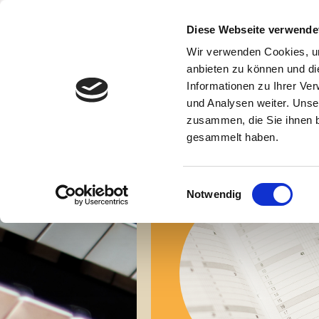
Lisa Hummel
Organistin
Diese Webseite verwende
Dirigentin
Kirchenmusikerin
Wir verwenden Cookies, um
Lisa Hummel - O
anbieten zu können und di
Informationen zu Ihrer Ve
und Analysen weiter. Unse
zusammen, die Sie ihnen b
gesammelt haben.
Einwilligungsauswahl
Notwendig