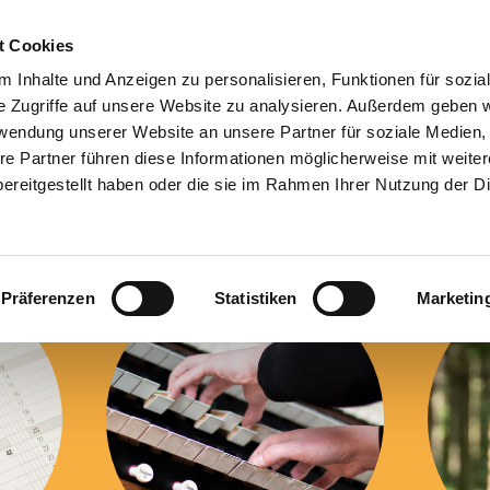
t Cookies
Home
Über mich
aktuelle Veranstaltungen
 Inhalte und Anzeigen zu personalisieren, Funktionen für sozia
rganistin
e Zugriffe auf unsere Website zu analysieren. Außerdem geben w
rwendung unserer Website an unsere Partner für soziale Medien
Herzlich
re Partner führen diese Informationen möglicherweise mit weite
willkommen!
ereitgestellt haben oder die sie im Rahmen Ihrer Nutzung der D
Präferenzen
Statistiken
Marketin