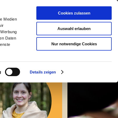
Galerie
Kontakt/Infos
Cookies zulassen
le Medien
ir
Auswahl erlauben
, Werbung
ren Daten
Nur notwendige Cookies
ienste
g
Details zeigen