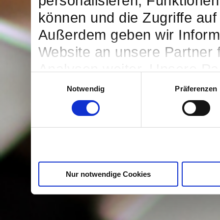
personalisieren, Funktionen
können und die Zugriffe auf
Außerdem geben wir Inform
Website an unsere Partner 
Analysen weiter. Unsere Par
Einwilligungsauswahl
möglicherweise mit weitere
Notwendig
Präferenzen
bereitgestellt haben oder d
Dienste gesammelt haben.
Nur notwendige Cookies