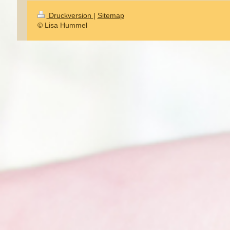
Druckversion
|
Sitemap
© Lisa Hummel