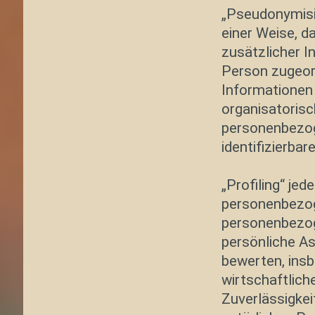
„Pseudonymisi
einer Weise, 
zusätzlicher I
Person zugeor
Informationen
organisatorisc
personenbezoge
identifizierba
„Profiling“ je
personenbezoge
personenbezo
persönliche As
bewerten, insb
wirtschaftlich
Zuverlässigkei