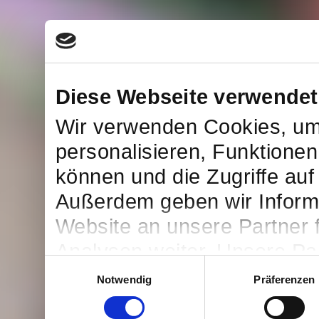
Diese Webseite verwendet
Wir verwenden Cookies, um
personalisieren, Funktionen
können und die Zugriffe auf
Außerdem geben wir Inform
Website an unsere Partner 
Analysen weiter. Unsere Par
Einwilligungsauswahl
möglicherweise mit weitere
Notwendig
Präferenzen
bereitgestellt haben oder d