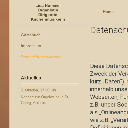
Lisa Hummel
Organistin
Home
Dirigentin
Kirchenmusikerin
Datensch
Lisa Hummel - Organistin
Gästebuch
Impressum
Datenschutzerklärung
Diese Datensch
Zweck der Ver
Aktuelles
kurz „Daten“) 
innerhalb uns
5. Oktober, 17.00 Uhr
Webseiten, Fun
Konzert zur Orgelweihe in St.
Georg, Aixheim
z.B. unser Soc
als „Onlineange
wie z.B. „Vera
Definitionen 