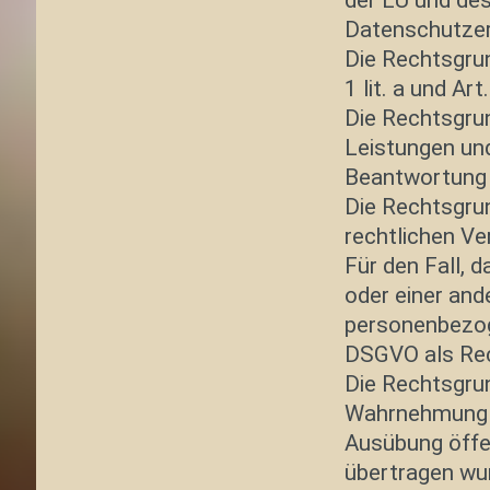
der EU und des
Datenschutzer
Die Rechtsgrun
1 lit. a und Ar
Die Rechtsgrun
Leistungen un
Beantwortung v
Die Rechtsgrun
rechtlichen Ver
Für den Fall, 
oder einer and
personenbezoge
DSGVO als Rec
Die Rechtsgrun
Wahrnehmung ei
Ausübung öffen
übertragen wur